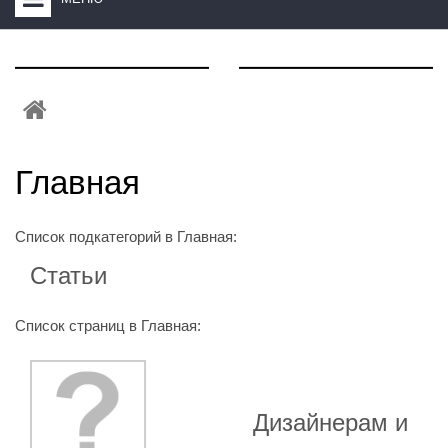
HOME
+
ЗАКАЗАТЬ РАСЧЕТ КУХНИ CAPRIGO
+
ИНТЕРЬЕРНАЯ МЕБЕЛЬ
+
КАТАЛОГ МЕБЕЛИ ДЛЯ ВАННОЙ КОМНАТЫ
Главная
+
САНТЕХНИКА
Список подкатегорий в Главная:
ДОСТАВКА И ВОЗВРАТ
Статьи
КОНТАКТЫ
+
РАСПРОДАЖА
Список страниц в Главная:
Дизайнерам и