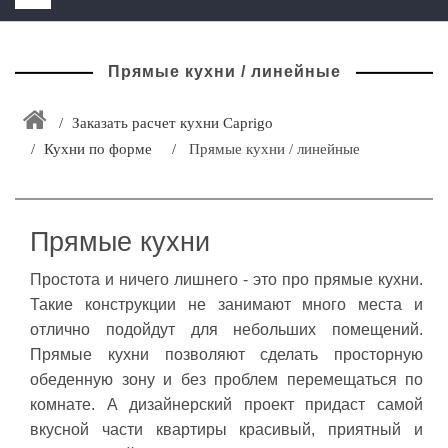
HOME
Прямые кухни / линейные
+
ЗАКАЗАТЬ РАСЧЕТ КУХНИ CAPRIGO
+
ИНТЕРЬЕРНАЯ МЕБЕЛЬ
Заказать расчет кухни Caprigo
Кухни по форме
Прямые кухни / линейные
+
КАТАЛОГ МЕБЕЛИ ДЛЯ ВАННОЙ КОМНАТЫ
+
САНТЕХНИКА
ДОСТАВКА И ВОЗВРАТ
Прямые кухни
КОНТАКТЫ
Простота и ничего лишнего - это про прямые кухни.
Такие конструкции не занимают много места и
+
РАСПРОДАЖА
отлично подойдут для небольших помещений.
Прямые кухни позволяют сделать просторную
обеденную зону и без проблем перемещаться по
комнате. А дизайнерский проект придаст самой
вкусной части квартиры красивый, приятный и