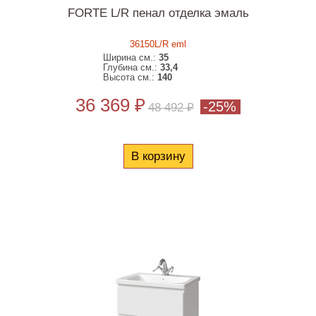
FORTE L/R пенал отделка эмаль
36150L/R eml
Ширина см.:
35
Глубина см.:
33,4
Высота см.:
140
36 369 ₽
-25%
48 492 ₽
В корзину