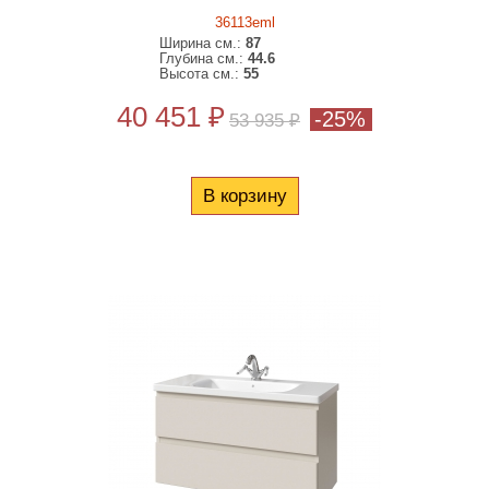
36113eml
Ширина см.:
87
Глубина см.:
44.6
Высота см.:
55
40 451 ₽
-25%
53 935 ₽
В корзину