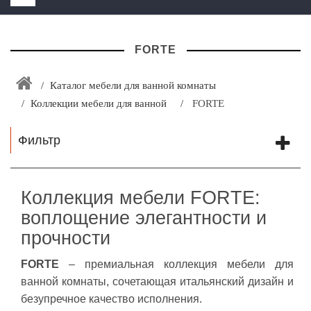
HOME
FORTE
+
ЗАКАЗАТЬ РАСЧЕТ КУХНИ CAPRIGO
+
ИНТЕРЬЕРНАЯ МЕБЕЛЬ
Каталог мебели для ванной комнаты
Коллекции мебели для ванной
FORTE
+
КАТАЛОГ МЕБЕЛИ ДЛЯ ВАННОЙ КОМНАТЫ
+
САНТЕХНИКА
Фильтр
ДОСТАВКА И ВОЗВРАТ
КОНТАКТЫ
Коллекция мебели FORTE:
воплощение элегантности и
+
РАСПРОДАЖА
прочности
FORTE
– премиальная коллекция мебели для
ванной комнаты, сочетающая итальянский дизайн и
безупречное качество исполнения.