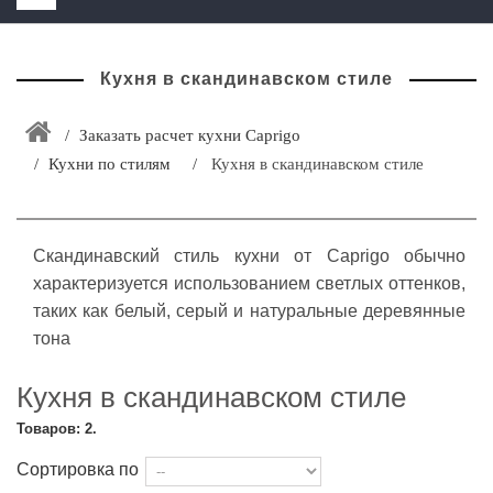
HOME
Кухня в скандинавском стиле
+
ЗАКАЗАТЬ РАСЧЕТ КУХНИ CAPRIGO
+
ИНТЕРЬЕРНАЯ МЕБЕЛЬ
Заказать расчет кухни Caprigo
Кухни по стилям
Кухня в скандинавском стиле
+
КАТАЛОГ МЕБЕЛИ ДЛЯ ВАННОЙ КОМНАТЫ
+
САНТЕХНИКА
Скандинавский стиль кухни от Caprigo обычно
ДОСТАВКА И ВОЗВРАТ
характеризуется использованием светлых оттенков,
КОНТАКТЫ
таких как белый, серый и натуральные деревянные
тона
+
РАСПРОДАЖА
Кухня в скандинавском стиле
Товаров: 2.
Сортировка по