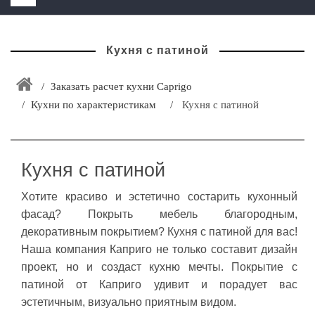
HOME
Кухня с патиной
+
ЗАКАЗАТЬ РАСЧЕТ КУХНИ CAPRIGO
+
ИНТЕРЬЕРНАЯ МЕБЕЛЬ
Заказать расчет кухни Caprigo
Кухни по характеристикам
Кухня с патиной
+
КАТАЛОГ МЕБЕЛИ ДЛЯ ВАННОЙ КОМНАТЫ
+
САНТЕХНИКА
ДОСТАВКА И ВОЗВРАТ
Кухня с патиной
КОНТАКТЫ
Хотите красиво и эстетично состарить кухонный
фасад? Покрыть мебель благородным,
+
РАСПРОДАЖА
декоративным покрытием? Кухня с патиной для вас!
Наша компания Каприго не только составит дизайн
проект, но и создаст кухню мечты. Покрытие с
патиной от Каприго удивит и порадует вас
эстетичным, визуально приятным видом.