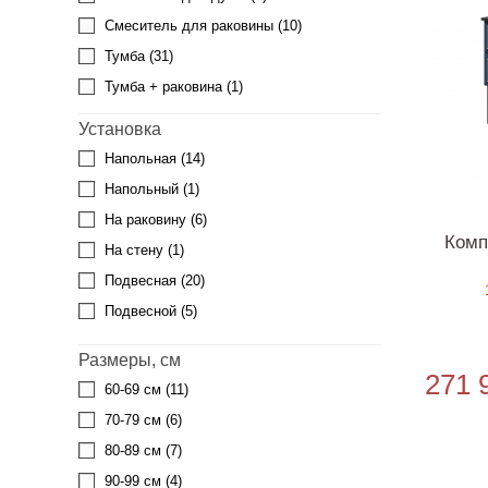
Смеситель для раковины
(10)
Тумба
(31)
Тумба + раковина
(1)
шкаф - пенал
(5)
Установка
Напольная
(14)
Напольный
(1)
На раковину
(6)
Комп
На стену
(1)
Подвесная
(20)
Подвесной
(5)
Размеры, см
271 
60-69 см
(11)
70-79 см
(6)
80-89 см
(7)
90-99 см
(4)