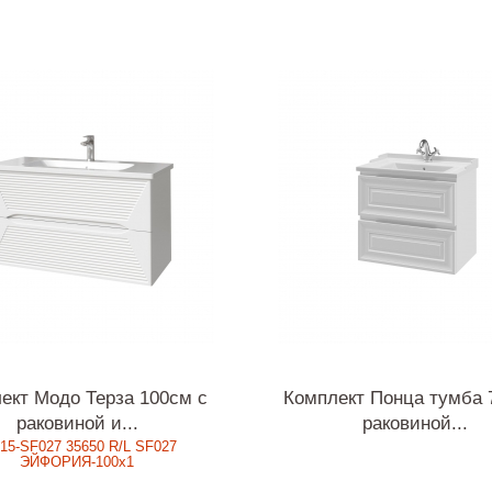
ект Модо Терза 100см с
Комплект Понца тумба 
раковиной и...
раковиной...
15-SF027 35650 R/L SF027
ЭЙФОРИЯ-100x1