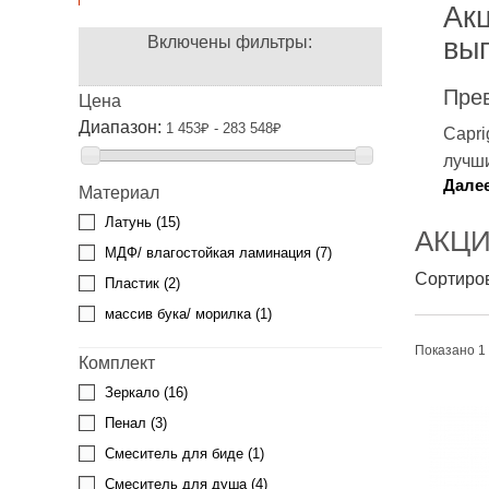
Акц
Включены фильтры:
выг
Прев
Цена
Диапазон:
1 453₽ - 283 548₽
Capri
лучши
Дале
Материал
Латунь
(15)
АКЦИ
МДФ/ влагостойкая ламинация
(7)
Сортиров
Пластик
(2)
массив бука/ морилка
(1)
Показано 1 
Комплект
Зеркало
(16)
Пенал
(3)
Смеситель для биде
(1)
Смеситель для душа
(4)