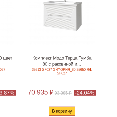
0 цвет
Комплект Модо Терца Тумба
80 с раковиной и...
F027
35613-SF027 ЭЙФОРИЯ_80 35650 R/L
SF027
70 935 ₽
23.87%
-24.04%
93 385 ₽
В корзину