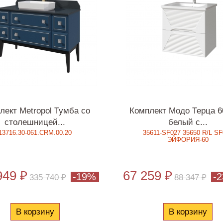
лект Metropol Тумба со
Комплект Модо Терца 6
столешницей...
белый с...
13716.30-061.CRM.00.20
35611-SF027 35650 R/L S
ЭЙФОРИЯ-60
949 ₽
67 259 ₽
-19%
-
335 740 ₽
88 347 ₽
В корзину
В корзину