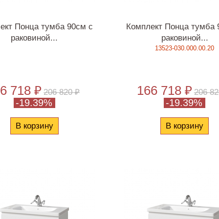
ект Понца тумба 90см с
Комплект Понца тумба 
раковиной...
раковиной...
13523-030.000.00.20
6 718 ₽
166 718 ₽
206 820 ₽
206 82
-19.39%
-19.39%
В корзину
В корзину