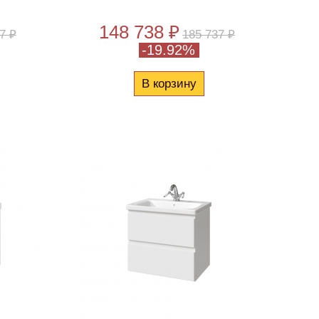
148 738 ₽
7 ₽
185 737 ₽
-19.92%
В корзину