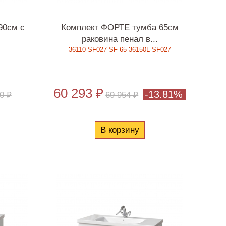
90см с
Комплект ФОРТЕ тумба 65см
раковина пенал в...
36110-SF027 SF 65 36150L-SF027
60 293 ₽
-13.81%
0 ₽
69 954 ₽
В корзину