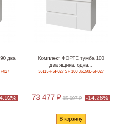
90 два
Комплект ФОРТЕ тумба 100
два ящика, одна...
SF027
36115R-SF027 SF 100 36150L-SF027
73 477 ₽
14.92%
-14.26%
85 697 ₽
В корзину