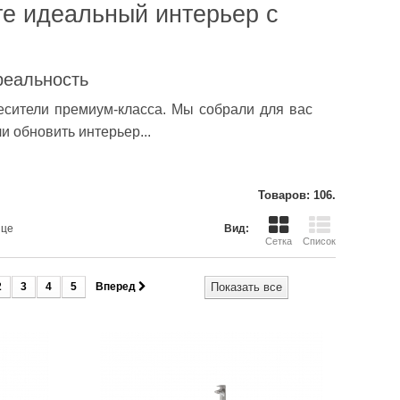
те идеальный интерьер с
реальность
есители премиум-класса. Мы собрали для вас
 обновить интерьер...
Товаров: 106.
ице
Вид:
Сетка
Список
2
3
4
5
Вперед
Показать все