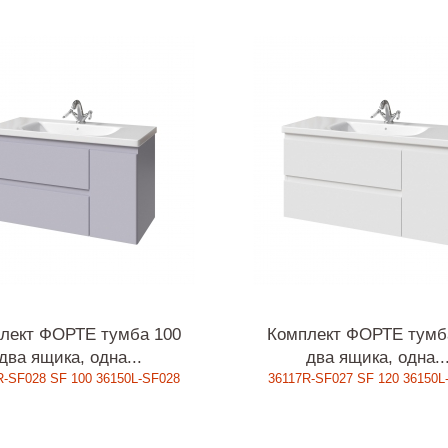
лект ФОРТЕ тумба 100
Комплект ФОРТЕ тумб
два ящика, одна...
два ящика, одна..
R-SF028 SF 100 36150L-SF028
36117R-SF027 SF 120 36150L