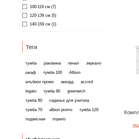
100-119 см
(7)
120-139 см
(5)
140-159 см
(1)
менее 60 см
(10)
Теги
тумба
раковина
пенал
зеркало
шкаф
тумба 100
Albion
альбион промо
аккорд
accord
legato
тумба 90
greenwich
тумба 80
сиденье для унитаза
тумба 70
albion promo
тумба 120
Компл
подвесная
imperio
356