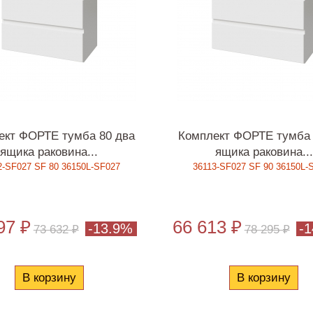
ект ФОРТЕ тумба 80 два
Комплект ФОРТЕ тумба 
ящика раковина...
ящика раковина...
2-SF027 SF 80 36150L-SF027
36113-SF027 SF 90 36150L-
97 ₽
66 613 ₽
-13.9%
-
73 632 ₽
78 295 ₽
В корзину
В корзину