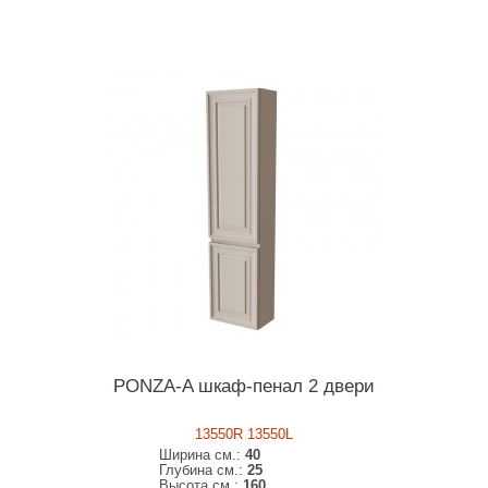
PONZA-A шкаф-пенал 2 двери
13550R 13550L
Ширина см.:
40
Глубина см.:
25
Высота см.:
160