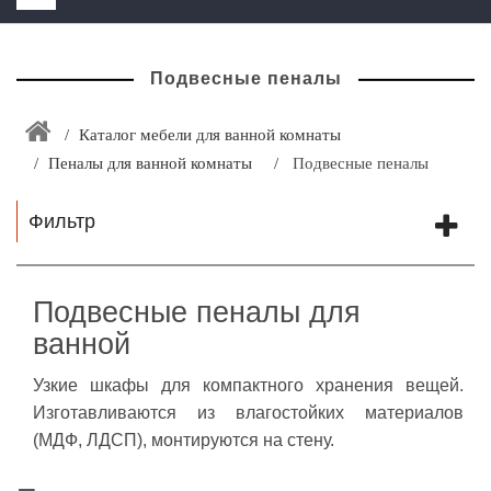
HOME
Подвесные пеналы
+
ЗАКАЗАТЬ РАСЧЕТ КУХНИ CAPRIGO
+
ИНТЕРЬЕРНАЯ МЕБЕЛЬ
Каталог мебели для ванной комнаты
Пеналы для ванной комнаты
Подвесные пеналы
+
КАТАЛОГ МЕБЕЛИ ДЛЯ ВАННОЙ КОМНАТЫ
+
САНТЕХНИКА
Фильтр
ДОСТАВКА И ВОЗВРАТ
КОНТАКТЫ
Подвесные пеналы для
ванной
+
РАСПРОДАЖА
Узкие шкафы для компактного хранения вещей.
Изготавливаются из влагостойких материалов
(МДФ, ЛДСП), монтируются на стену.