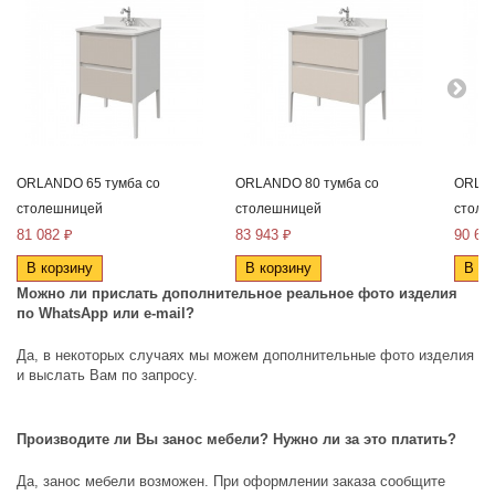
ORLANDO 65 тумба со
ORLANDO 80 тумба со
ORLAN
столешницей
столешницей
столе
81 082 ₽
83 943 ₽
90 62
В корзину
В корзину
В ко
Можно ли прислать дополнительное реальное фото изделия
по
WhatsApp
или
e
-
mail
?
Да, в некоторых случаях мы можем дополнительные фото изделия
и выслать Вам по запросу.
Производите ли Вы занос мебели? Нужно ли за это платить?
Да, занос мебели возможен. При оформлении заказа сообщите