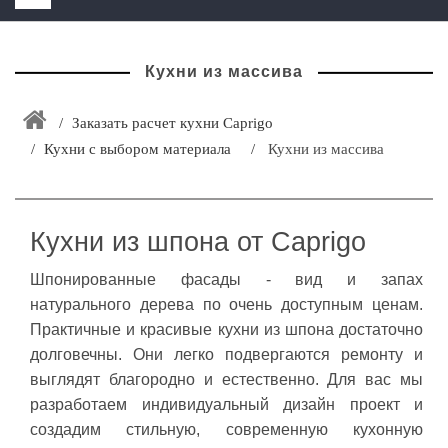
HOME
Кухни из массива
+
ЗАКАЗАТЬ РАСЧЕТ КУХНИ CAPRIGO
+
ИНТЕРЬЕРНАЯ МЕБЕЛЬ
Заказать расчет кухни Caprigo
Кухни с выбором материала
Кухни из массива
+
КАТАЛОГ МЕБЕЛИ ДЛЯ ВАННОЙ КОМНАТЫ
+
САНТЕХНИКА
ДОСТАВКА И ВОЗВРАТ
Кухни из шпона от Caprigo
КОНТАКТЫ
Шпонированные фасады - вид и запах
натурального дерева по очень доступным ценам.
+
РАСПРОДАЖА
Практичные и красивые кухни из шпона достаточно
долговечны. Они легко подвергаются ремонту и
выглядят благородно и естественно. Для вас мы
разработаем индивидуальный дизайн проект и
создадим стильную, современную кухонную