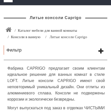
HOME
Литые консоли Caprigo
+
ЗАКАЗАТЬ РАСЧЕТ КУХНИ CAPRIGO
+
ИНТЕРЬЕРНАЯ МЕБЕЛЬ
Каталог мебели для ванной комнаты
Консоли в ванную
Литые консоли Caprigo
+
КАТАЛОГ МЕБЕЛИ ДЛЯ ВАННОЙ КОМНАТЫ
+
САНТЕХНИКА
Фильтр
ДОСТАВКА И ВОЗВРАТ
КОНТАКТЫ
Фабрика CAPRIGO предлагает своим клиентам
идеальное решение для ванных комнат в стиле
+
РАСПРОДАЖА
LOFT.
Литые консоли CAPRIGO имеют свой
неповторимый уникальный дизайн. Они отлиты из
алюминиевого сплава. Консоли не подвержены
коррозии и экологически безвредны.
Могут выпускаться под заказ в отделках ЧИСТЫМИ