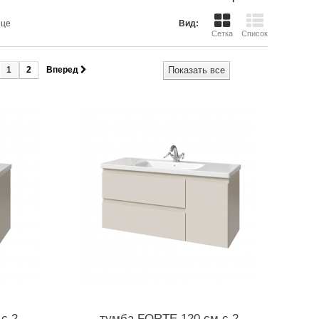
ице
Вид:
Сетка
Список
1
2
Вперед
Показать все
с 2
тумба FORTE 120 см с 2