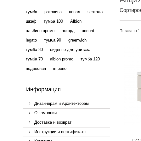
Сортиров
тумба
раковина
пенал
зеркало
шкаф
тумба 100
Albion
альбион промо
аккорд
accord
Показано 1 
legato
тумба 90
greenwich
тумба 80
сиденье для унитаза
тумба 70
albion promo
тумба 120
подвесная
imperio
Информация
Дизайнерам и Архитекторам
О компании
Доставка и возврат
Инструкции и сертификаты
FO