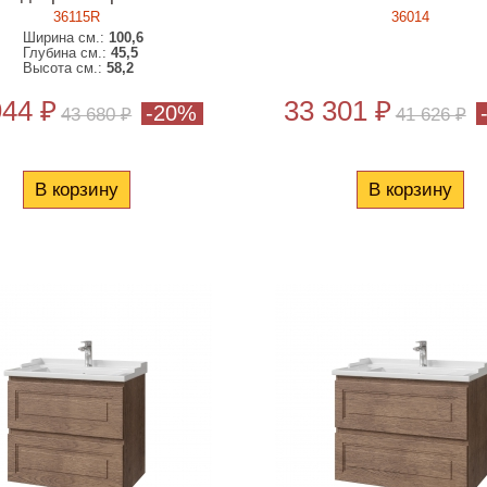
36115R
36014
Ширина см.:
100,6
Глубина см.:
45,5
Высота см.:
58,2
944 ₽
33 301 ₽
-20%
43 680 ₽
41 626 ₽
В корзину
В корзину