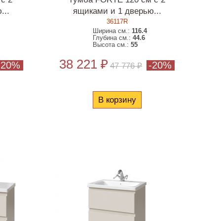
...
ящиками и 1 дверью...
36117R
Ширина см.:
116.4
Глубина см.:
44.6
Высота см.:
55
38 221 ₽
-20%
-20%
47 776 ₽
В корзину