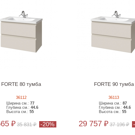
FORTE 80 тумба
FORTE 90 тумба
36112
36113
Ширина см.:
77
Ширина см.:
87
Глубина см.:
44.6
Глубина см.:
44.6
Высота см.:
55
Высота см.:
55
665 ₽
29 757 ₽
-20%
35 831 ₽
37 196 ₽