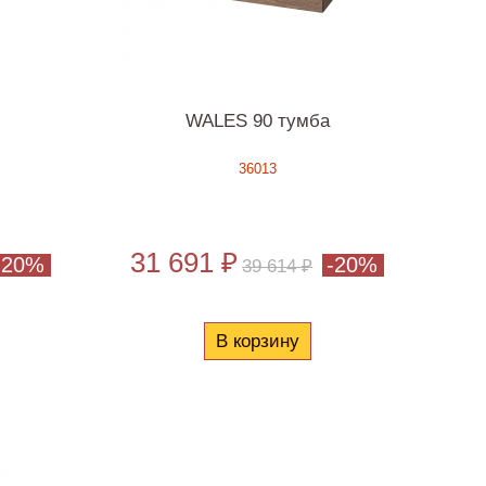
WALES 90 тумба
36013
31 691 ₽
-20%
-20%
39 614 ₽
В корзину