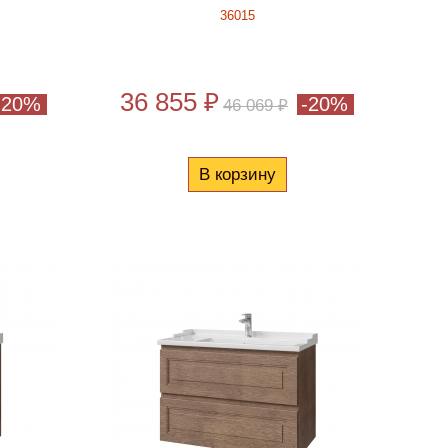
36015
36 855 ₽
-20%
-20%
46 069 ₽
В корзину