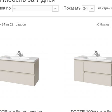
ка по
Показать
на стран
--
24
- 24 из 28 товаров
Назад
RTE тумба подвесная
FORTE 100см тумба 