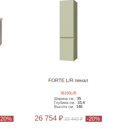
FORTE L/R пенал
36150L/R
Ширина см.:
35
Глубина см.:
33,4
Высота см.:
140
26 754 ₽
-20%
-20%
33 443 ₽