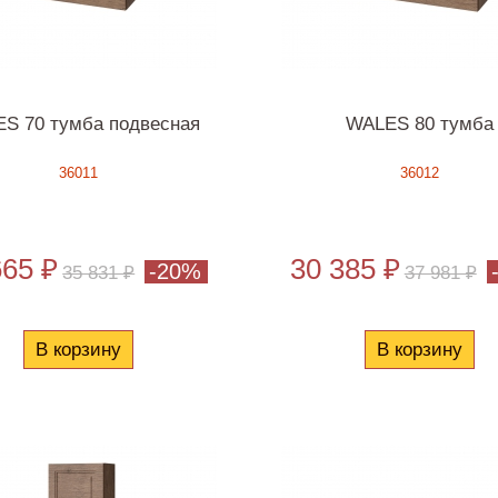
S 70 тумба подвесная
WALES 80 тумба
36011
36012
665 ₽
30 385 ₽
-20%
35 831 ₽
37 981 ₽
В корзину
В корзину