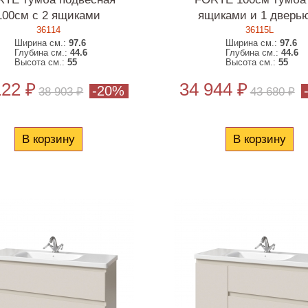
100см с 2 ящиками
ящиками и 1 дверью
36114
36115L
Ширина см.:
97.6
Ширина см.:
97.6
Глубина см.:
44.6
Глубина см.:
44.6
Высота см.:
55
Высота см.:
55
122 ₽
34 944 ₽
-20%
38 903 ₽
43 680 ₽
В корзину
В корзину