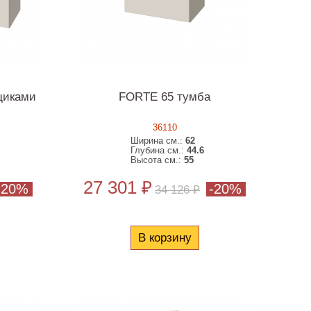
щиками
FORTE 65 тумба
36110
Ширина см.:
62
Глубина см.:
44.6
Высота см.:
55
27 301 ₽
-20%
-20%
34 126 ₽
В корзину