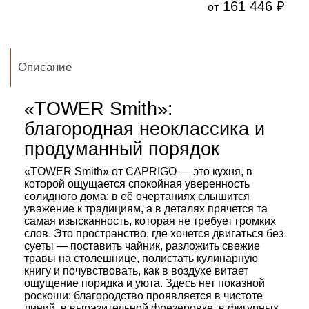
161 446 ₽
от
Описание
«TOWER Smith»:
благородная неоклассика и
продуманный порядок
«TOWER Smith» от CAPRIGO — это кухня, в
которой ощущается спокойная уверенность
солидного дома: в её очертаниях слышится
уважение к традициям, а в деталях прячется та
самая изысканность, которая не требует громких
слов. Это пространство, где хочется двигаться без
суеты — поставить чайник, разложить свежие
травы на столешнице, полистать кулинарную
книгу и почувствовать, как в воздухе витает
ощущение порядка и уюта. Здесь нет показной
роскоши: благородство проявляется в чистоте
линий, в выразительной фрезеровке, в фигурных