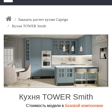
HOME
+
Заказать расчет кухни Caprigo
ЗАКАЗАТЬ РАСЧЕТ КУХНИ CAPRIGO
Кухня TOWER Smith
+
ИНТЕРЬЕРНАЯ МЕБЕЛЬ
+
КАТАЛОГ МЕБЕЛИ ДЛЯ ВАННОЙ КОМНАТЫ
+
САНТЕХНИКА
ДОСТАВКА И ВОЗВРАТ
КОНТАКТЫ
+
РАСПРОДАЖА
Кухня TOWER Smith
Стоимость модели в
базовой компоновке