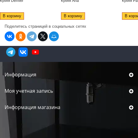
Кухня Denver
Кухня Aria
Кухня Pa
В корзину
В корзину
В корз
Поделитесь страницей в социальных сетях
Информация
Моя учетная запись
Информация магазина