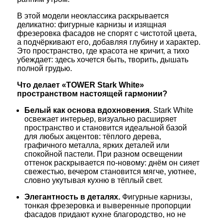
В этой модели неоклассика раскрывается
деликатно: фигурные карнизы и изящная
фрезеровка фасадов не спорят с чистотой цвета,
а подчёркивают его, добавляя глубину и характер.
Это пространство, где красота не кричит, а тихо
убеждает: здесь хочется быть, творить, дышать
полной грудью.
Что делает «TOWER Stark White»
пространством настоящей гармонии?
Белый как основа вдохновения.
Stark White
освежает интерьер, визуально расширяет
пространство и становится идеальной базой
для любых акцентов: тёплого дерева,
графичного металла, ярких деталей или
спокойной пастели. При разном освещении
оттенок раскрывается по‑новому: днём он сияет
свежестью, вечером становится мягче, уютнее,
словно укутывая кухню в тёплый свет.
Элегантность в деталях.
Фигурные карнизы,
тонкая фрезеровка и выверенные пропорции
фасадов придают кухне благородство, но не