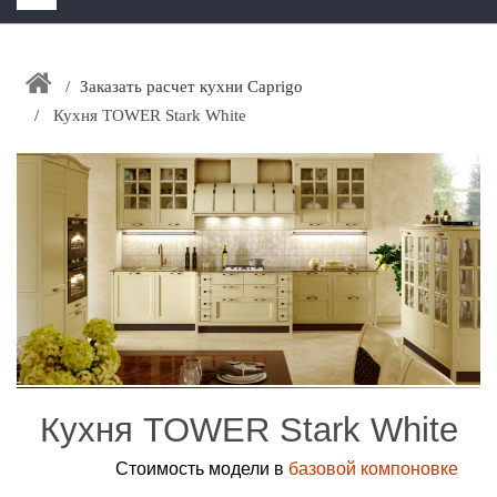
HOME
+
Заказать расчет кухни Caprigo
ЗАКАЗАТЬ РАСЧЕТ КУХНИ CAPRIGO
Кухня TOWER Stark White
+
ИНТЕРЬЕРНАЯ МЕБЕЛЬ
+
КАТАЛОГ МЕБЕЛИ ДЛЯ ВАННОЙ КОМНАТЫ
+
САНТЕХНИКА
ДОСТАВКА И ВОЗВРАТ
КОНТАКТЫ
+
РАСПРОДАЖА
Кухня TOWER Stark White
Стоимость модели в
базовой компоновке