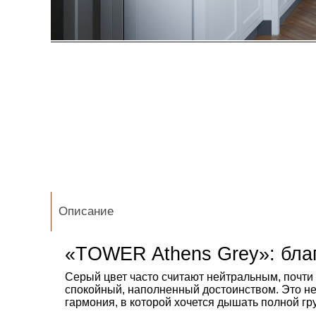
Описание
«TOWER
Athens
Grey»:
бла
Серый
цвет
часто
считают
нейтральным,
почти
спокойный,
наполненный
достоинством.
Это
н
гармония,
в
которой
хочется
дышать
полной
гр