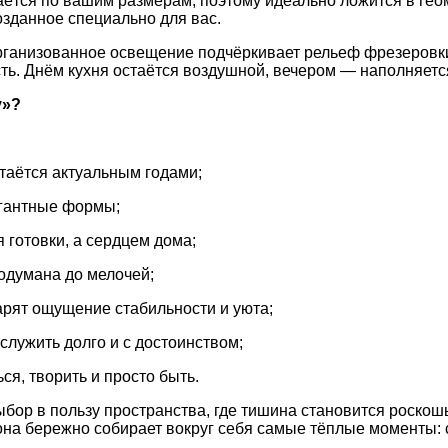
аётся
по
вашим
размерам,
поэтому
идеально
ложится
в
гео
озданное
специально
для
вас.
ганизованное
освещение
подчёркивает
рельеф
фрезеровк
ть.
Днём
кухня
остаётся
воздушной,
вечером
— наполняетс
y»?
таётся
актуальным
годами;
гантные
формы;
я
готовки,
а
сердцем
дома;
одумана
до
мелочей;
рят
ощущение
стабильности
и
уюта;
служить
долго
и
с
достоинством;
ся,
творить
и
просто
быть.
ыбор
в
пользу
пространства,
где
тишина
становится
роскош
она
бережно
собирает
вокруг
себя
самые
тёплые
моменты: