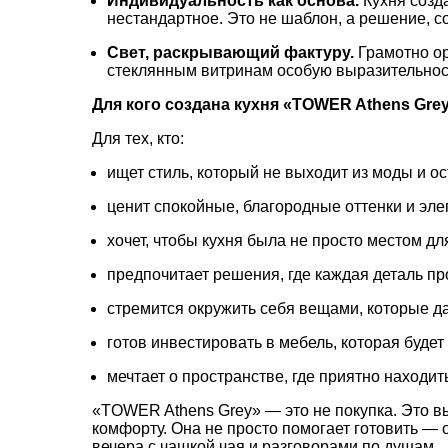
Индивидуальность
как
основа.
Кухня
созд
нестандартное.
Это
не
шаблон,
а
решение,
с
Свет,
раскрывающий
фактуру.
Грамотно
ор
стеклянным
витринам
особую
выразительнос
Для
кого
создана
кухня
«TOWER
Athens
Gre
Для
тех,
кто:
ищет
стиль,
который
не
выходит
из
моды
и
ос
ценит
спокойные,
благородные
оттенки
и
эле
хочет,
чтобы
кухня
была
не
просто
местом
дл
предпочитает
решения,
где
каждая
деталь
пр
стремится
окружить
себя
вещами,
которые
да
готов
инвестировать
в
мебель,
которая
будет
мечтает
о
пространстве,
где
приятно
находить
«TOWER
Athens
Grey»
— это
не
покупка.
Это
в
комфорту.
Она
не
просто
помогает
готовить
— 
вечера
с
чашкой
чая
и
разговорами
по
душам.