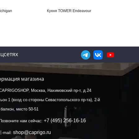
ichigan
Кухня TOWER Endeavour
Кухня TOWER Ligh
цсетях
рмация магазина
CAPRIGOSHOP, Москва, Нахимовский пр-т, д.24
ьон 1 (вход со стороны Севастопольского пр-та), 2-й
 балкон, место 50-51
+7 (495) 256-16-16
Позвоните нам сейчас:
shop@caprigo.ru
E-mail: