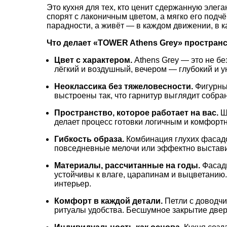
Это
кухня
для
тех,
кто
ценит
сдержанную
элега
спорят
с
лаконичным
цветом,
а
мягко
его
подчё
парадности,
а
живёт
— в
каждом
движении,
в
к
Что
делает
«TOWER
Athens
Grey»
простран
Цвет
с
характером.
Athens
Grey
— это
не
бе
лёгкий
и
воздушный,
вечером
— глубокий
и
у
Неоклассика
без
тяжеловесности.
Фигурн
выстроены
так,
что
гарнитур
выглядит
собра
Пространство,
которое
работает
на
вас.
Ш
делает
процесс
готовки
логичным
и
комфорт
Гибкость
образа.
Комбинация
глухих
фасад
повседневные
мелочи
или
эффектно
выстав
Материалы,
рассчитанные
на
годы.
Фасад
устойчивы
к
влаге,
царапинам
и
выцветанию.
интерьер.
Комфорт
в
каждой
детали.
Петли
с
доводчи
ритуалы
удобства.
Бесшумное
закрытие
двер