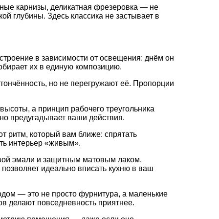
ные
карнизы,
деликатная
фрезеровка
— не
кой
глубины.
Здесь
классика
не
застывает
в
строение
в
зависимости
от
освещения:
днём
он
обирает
их
в
единую
композицию.
тончённость,
но
не
перегружают
её.
Пропорции
высоты,
а
принцип
рабочего
треугольника
но
предугадывает
ваши
действия.
от
ритм,
который
вам
ближе:
спрятать
ть
интерьер
«живым».
вой
эмали
и
защитным
матовым
лаком,
позволяет
идеально
вписать
кухню
в
ваш
одом
— это
не
просто
фурнитура,
а
маленькие
ов
делают
повседневность
приятнее.