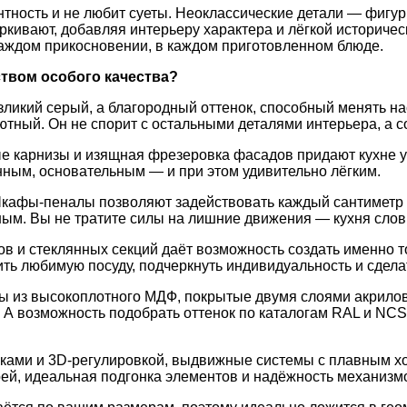
нтность
и
не
любит
суеты.
Неоклассические
детали
— фигур
ркивают,
добавляя
интерьеру
характера
и
лёгкой
историчес
аждом
прикосновении,
в
каждом
приготовленном
блюде.
ством
особого
качества?
зликий
серый,
а
благородный
оттенок,
способный
менять
на
ютный.
Он
не
спорит
с
остальными
деталями
интерьера,
а
с
ые
карнизы
и
изящная
фрезеровка
фасадов
придают
кухне
у
нным,
основательным
— и
при
этом
удивительно
лёгким.
кафы‑пеналы
позволяют
задействовать
каждый
сантиметр
ным.
Вы
не
тратите
силы
на
лишние
движения
— кухня
слов
ов
и
стеклянных
секций
даёт
возможность
создать
именно
т
ить
любимую
посуду,
подчеркнуть
индивидуальность
и
сдела
ы
из
высокоплотного
МДФ,
покрытые
двумя
слоями
акрило
А
возможность
подобрать
оттенок
по
каталогам
RAL
и
NCS
ками
и
3D‑регулировкой,
выдвижные
системы
с
плавным
х
ей,
идеальная
подгонка
элементов
и
надёжность
механизм