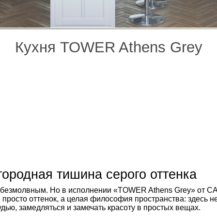
Кухня TOWER Athens Grey
городная
тишина
серого
оттенка
безмолвным.
Но
в
исполнении
«TOWER
Athens
Grey»
от
CA
е
просто
оттенок,
а
целая
философия
пространства:
здесь
не
удью,
замедляться
и
замечать
красоту
в
простых
вещах.