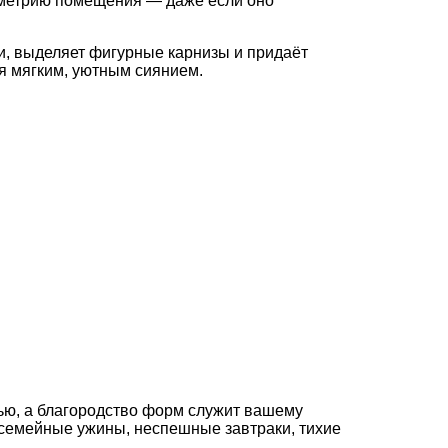
метрию
помещения
— даже
если
оно
и,
выделяет
фигурные
карнизы
и
придаёт
я
мягким,
уютным
сиянием.
ью,
а
благородство
форм
служит
вашему
семейные
ужины,
неспешные
завтраки,
тихие