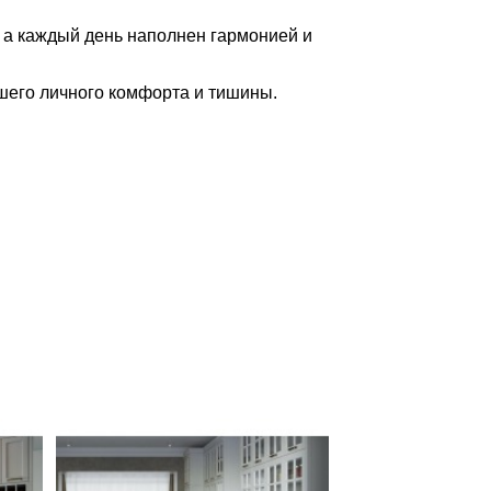
а
каждый
день
наполнен
гармонией
и
шего
личного
комфорта
и
тишины.