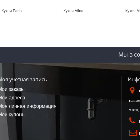
Кухня Paris
Кухня Afina
Кухня M
Мы в со
Моя учетная запись
Инфо
Мои заказы
Мои адреса
павил
Моя личная информация
этаж,
Мои купоны