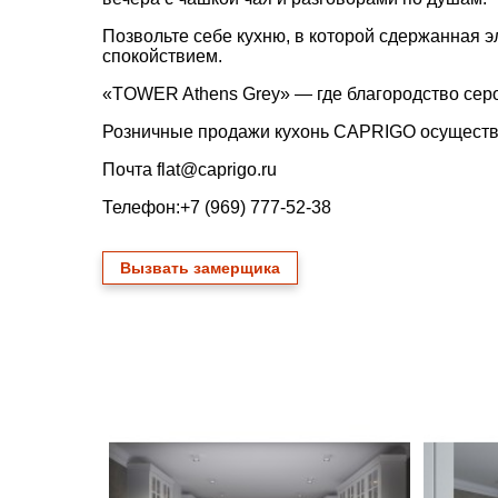
Позвольте
себе
кухню,
в
которой
сдержанная
э
спокойствием.
«TOWER
Athens
Grey»
— где
благородство
сер
Розничные продажи кухонь CAPRIGO осуществ
Почта
flat@caprigo.ru
Телефон:
+7 (969) 777-52-38
Вызвать замерщика