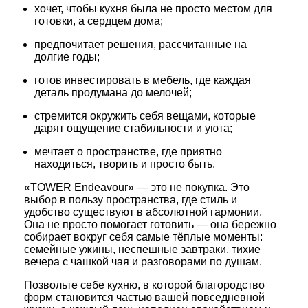
хочет,
чтобы
кухня
была
не
просто
местом
для
готовки,
а
сердцем
дома;
предпочитает
решения,
рассчитанные
на
долгие
годы;
готов
инвестировать
в
мебель,
где
каждая
деталь
продумана
до
мелочей;
стремится
окружить
себя
вещами,
которые
дарят
ощущение
стабильности
и
уюта;
мечтает
о
пространстве,
где
приятно
находиться,
творить
и
просто
быть.
«TOWER
Endeavour»
— это
не
покупка.
Это
выбор
в
пользу
пространства,
где
стиль
и
удобство
существуют
в
абсолютной
гармонии.
Она
не
просто
помогает
готовить
— она
бережно
собирает
вокруг
себя
самые
тёплые
моменты:
семейные
ужины,
неспешные
завтраки,
тихие
вечера
с
чашкой
чая
и
разговорами
по
душам.
Позвольте
себе
кухню,
в
которой
благородство
форм
становится
частью
вашей
повседневной