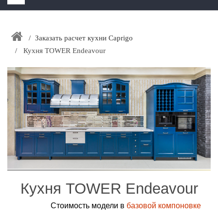
HOME
+
Заказать расчет кухни Caprigo
ЗАКАЗАТЬ РАСЧЕТ КУХНИ CAPRIGO
Кухня TOWER Endeavour
+
ИНТЕРЬЕРНАЯ МЕБЕЛЬ
+
КАТАЛОГ МЕБЕЛИ ДЛЯ ВАННОЙ КОМНАТЫ
+
САНТЕХНИКА
ДОСТАВКА И ВОЗВРАТ
КОНТАКТЫ
+
РАСПРОДАЖА
Кухня TOWER Endeavour
Стоимость модели в
базовой компоновке