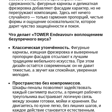
сдержанность:
фигурные
карнизы
и
деликатная
фрезеровка
добавляют
фасадам
характер,
но
не
перегружают
композицию.
Здесь
нет
ничего
случайного
— только
гармония
пропорций,
чистые
формы
и
ощущение
основательности,
которое
дарит
чувство
защищённости
и
покоя.
Что
делает
«TOWER
Endeavour»
воплощением
безупречного
вкуса?
Классическая
утончённость.
Фигурные
карнизы,
изящная
фрезеровка
и
выверенные
пропорции
фасадов
отсылают
к
лучшим
традициям
мебельного
искусства.
При
этом
дизайн
остаётся
современным:
он
не
давит
тяжестью,
а
звучит
как
спокойная,
уверенная
мелодия.
Пространство
без
компромиссов.
Шкафы‑пеналы
позволяют
задействовать
каждый
сантиметр
высоты,
а
принцип
рабочего
треугольника
выстраивает
логичную
связь
между
зонами
готовки,
мойки
и
хранения.
Вы
двигаетесь
по
кухне
легко,
без
лишних
шагов,
и
каждое
действие
становится
естественным.