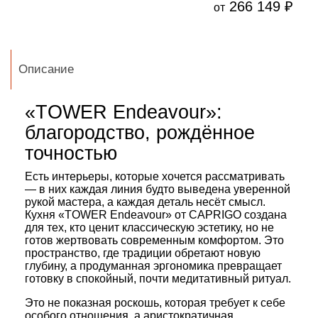
266 149 ₽
от
Описание
«TOWER
Endeavour»:
благородство,
рождённое
точностью
Есть
интерьеры,
которые
хочется
рассматривать
— в
них
каждая
линия
будто
выведена
уверенной
рукой
мастера,
а
каждая
деталь
несёт
смысл.
Кухня
«TOWER
Endeavour»
от
CAPRIGO
создана
для
тех,
кто
ценит
классическую
эстетику,
но
не
готов
жертвовать
современным
комфортом.
Это
пространство,
где
традиции
обретают
новую
глубину,
а
продуманная
эргономика
превращает
готовку
в
спокойный,
почти
медитативный
ритуал.
Это
не
показная
роскошь,
которая
требует
к
себе
особого
отношения,
а
аристократичная