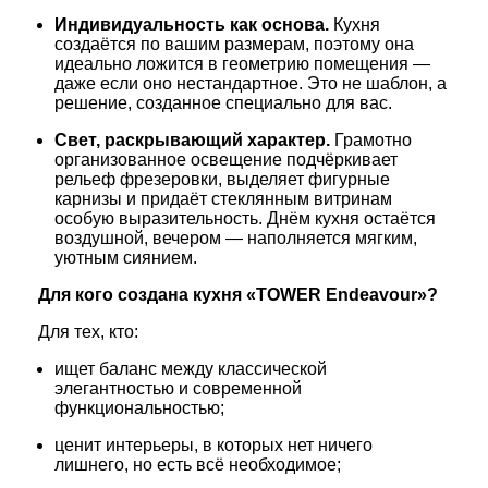
Индивидуальность
как
основа.
Кухня
создаётся
по
вашим
размерам,
поэтому
она
идеально
ложится
в
геометрию
помещения
—
даже
если
оно
нестандартное.
Это
не
шаблон,
а
решение,
созданное
специально
для
вас.
Свет,
раскрывающий
характер.
Грамотно
организованное
освещение
подчёркивает
рельеф
фрезеровки,
выделяет
фигурные
карнизы
и
придаёт
стеклянным
витринам
особую
выразительность.
Днём
кухня
остаётся
воздушной,
вечером
— наполняется
мягким,
уютным
сиянием.
Для
кого
создана
кухня
«TOWER
Endeavour»?
Для
тех,
кто:
ищет
баланс
между
классической
элегантностью
и
современной
функциональностью;
ценит
интерьеры,
в
которых
нет
ничего
лишнего,
но
есть
всё
необходимое;