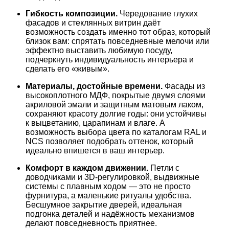
Гибкость
композиции.
Чередование
глухих
фасадов
и
стеклянных
витрин
даёт
возможность
создать
именно
тот
образ,
который
близок
вам:
спрятать
повседневные
мелочи
или
эффектно
выставить
любимую
посуду,
подчеркнуть
индивидуальность
интерьера
и
сделать
его
«живым».
Материалы,
достойные
времени.
Фасады
из
высокоплотного
МДФ,
покрытые
двумя
слоями
акриловой
эмали
и
защитным
матовым
лаком,
сохраняют
красоту
долгие
годы:
они
устойчивы
к
выцветанию,
царапинам
и
влаге.
А
возможность
выбора
цвета
по
каталогам
RAL
и
NCS
позволяет
подобрать
оттенок,
который
идеально
впишется
в
ваш
интерьер.
Комфорт
в
каждом
движении.
Петли
с
доводчиками
и
3D‑регулировкой,
выдвижные
системы
с
плавным
ходом
— это
не
просто
фурнитура,
а
маленькие
ритуалы
удобства.
Бесшумное
закрытие
дверей,
идеальная
подгонка
деталей
и
надёжность
механизмов
делают
повседневность
приятнее.