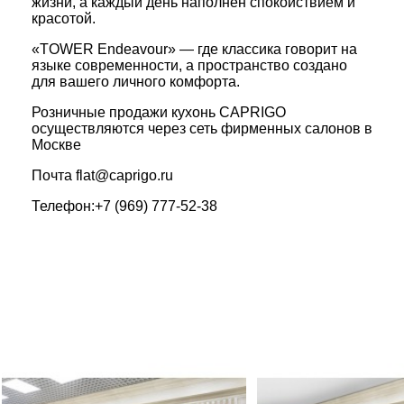
жизни,
а
каждый
день
наполнен
спокойствием
и
красотой.
«TOWER
Endeavour»
— где
классика
говорит
на
языке
современности,
а
пространство
создано
для
вашего
личного
комфорта.
Розничные продажи кухонь CAPRIGO
осуществляются через сеть фирменных салонов в
Москве
Почта
flat@caprigo.ru
Телефон:
+7 (969) 777-52-38