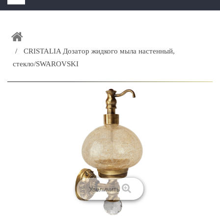
HOME
+
ЗАКАЗАТЬ РАСЧЕТ КУХНИ CAPRIGO
CRISTALIA Дозатор жидкого мыла настенный,
+
ИНТЕРЬЕРНАЯ МЕБЕЛЬ
стекло/SWAROVSKI
+
КАТАЛОГ МЕБЕЛИ ДЛЯ ВАННОЙ КОМНАТЫ
+
САНТЕХНИКА
ДОСТАВКА И ВОЗВРАТ
КОНТАКТЫ
+
РАСПРОДАЖА
Увеличить