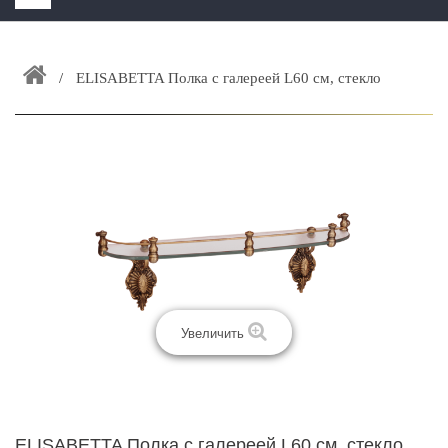
HOME
+
ELISABETTA Полка c галереей L60 см, стекло
ЗАКАЗАТЬ РАСЧЕТ КУХНИ CAPRIGO
+
ИНТЕРЬЕРНАЯ МЕБЕЛЬ
+
КАТАЛОГ МЕБЕЛИ ДЛЯ ВАННОЙ КОМНАТЫ
+
САНТЕХНИКА
ДОСТАВКА И ВОЗВРАТ
КОНТАКТЫ
+
РАСПРОДАЖА
Увеличить
ELISABETTA Полка c галереей L60 см, стекло