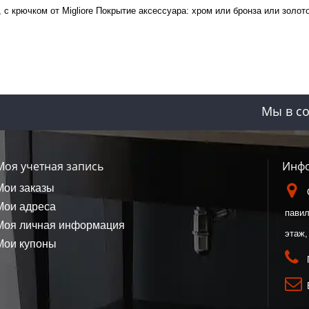
с крючком от Migliore Покрытие аксессуара: хром или бронза или золот
Мы в со
Моя учетная запись
Инфо
Мои заказы
Мои адреса
павил
Моя личная информация
этаж,
Мои купоны