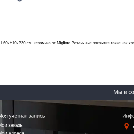
 L60хH10xP30 см, керамика от Migliore Различные покрытия такие как х
Мы в со
Моя учетная запись
Инфо
Мои заказы
Мои адреса