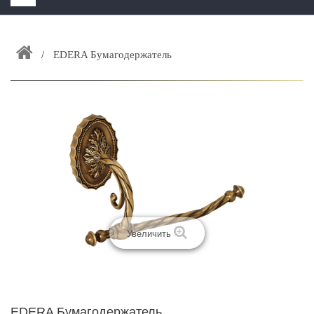
HOME
+
EDERA Бумагодержатель
ЗАКАЗАТЬ РАСЧЕТ КУХНИ CAPRIGO
+
ИНТЕРЬЕРНАЯ МЕБЕЛЬ
+
КАТАЛОГ МЕБЕЛИ ДЛЯ ВАННОЙ КОМНАТЫ
+
САНТЕХНИКА
ДОСТАВКА И ВОЗВРАТ
КОНТАКТЫ
+
РАСПРОДАЖА
Увеличить
EDERA Бумагодержатель