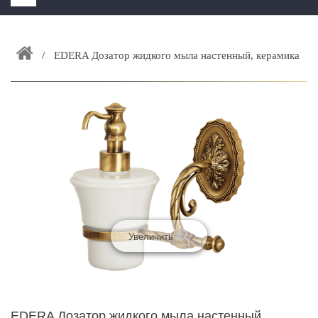
HOME
+
EDERA Дозатор жидкого мыла настенный, керамика
ЗАКАЗАТЬ РАСЧЕТ КУХНИ CAPRIGO
+
ИНТЕРЬЕРНАЯ МЕБЕЛЬ
+
КАТАЛОГ МЕБЕЛИ ДЛЯ ВАННОЙ КОМНАТЫ
+
САНТЕХНИКА
ДОСТАВКА И ВОЗВРАТ
КОНТАКТЫ
+
РАСПРОДАЖА
Увеличить
EDERA Дозатор жидкого мыла настенный,