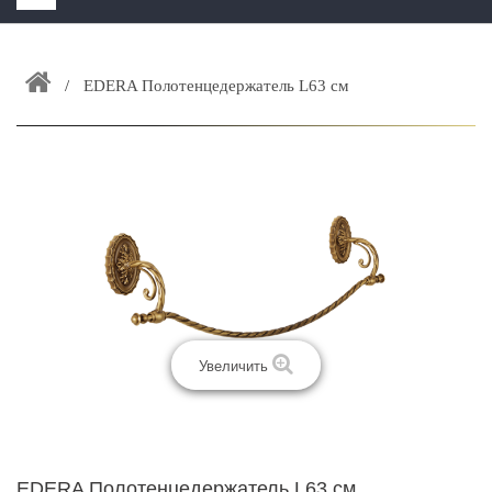
HOME
+
EDERA Полотенцедержатель L63 см
ЗАКАЗАТЬ РАСЧЕТ КУХНИ CAPRIGO
+
ИНТЕРЬЕРНАЯ МЕБЕЛЬ
+
КАТАЛОГ МЕБЕЛИ ДЛЯ ВАННОЙ КОМНАТЫ
+
САНТЕХНИКА
ДОСТАВКА И ВОЗВРАТ
КОНТАКТЫ
+
РАСПРОДАЖА
Увеличить
EDERA Полотенцедержатель L63 см