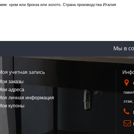
ием: хром или бронза или золото. Страна производства Италия
Мы в со
Моя учетная запись
Инфо
Мои заказы
Мои адреса
павил
Моя личная информация
этаж,
Мои купоны