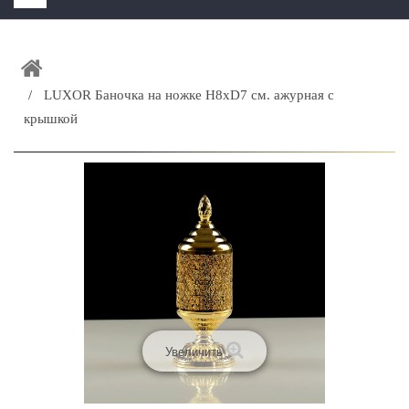
HOME
+
ЗАКАЗАТЬ РАСЧЕТ КУХНИ CAPRIGO
LUXOR Баночка на ножке H8xD7 см. ажурная с
+
ИНТЕРЬЕРНАЯ МЕБЕЛЬ
крышкой
+
КАТАЛОГ МЕБЕЛИ ДЛЯ ВАННОЙ КОМНАТЫ
+
САНТЕХНИКА
ДОСТАВКА И ВОЗВРАТ
КОНТАКТЫ
+
РАСПРОДАЖА
Увеличить