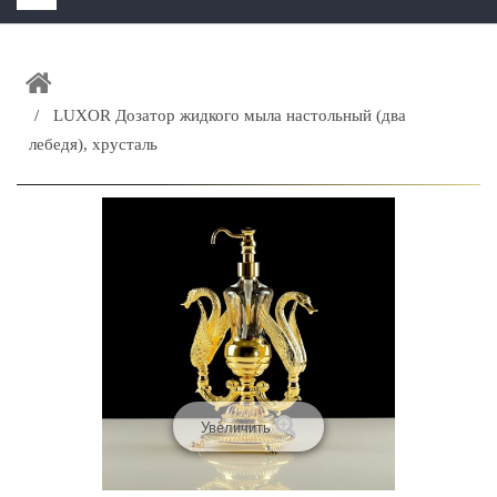
HOME
+
ЗАКАЗАТЬ РАСЧЕТ КУХНИ CAPRIGO
LUXOR Дозатор жидкого мыла настольный (два
+
ИНТЕРЬЕРНАЯ МЕБЕЛЬ
лебедя), хрусталь
+
КАТАЛОГ МЕБЕЛИ ДЛЯ ВАННОЙ КОМНАТЫ
+
САНТЕХНИКА
ДОСТАВКА И ВОЗВРАТ
КОНТАКТЫ
+
РАСПРОДАЖА
Увеличить