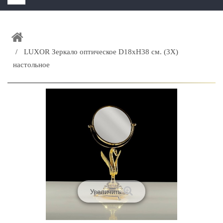
HOME
+
ЗАКАЗАТЬ РАСЧЕТ КУХНИ CAPRIGO
LUXOR Зеркало оптическое D18xH38 см. (3Х)
+
ИНТЕРЬЕРНАЯ МЕБЕЛЬ
настольное
+
КАТАЛОГ МЕБЕЛИ ДЛЯ ВАННОЙ КОМНАТЫ
+
САНТЕХНИКА
ДОСТАВКА И ВОЗВРАТ
КОНТАКТЫ
+
РАСПРОДАЖА
Увеличить