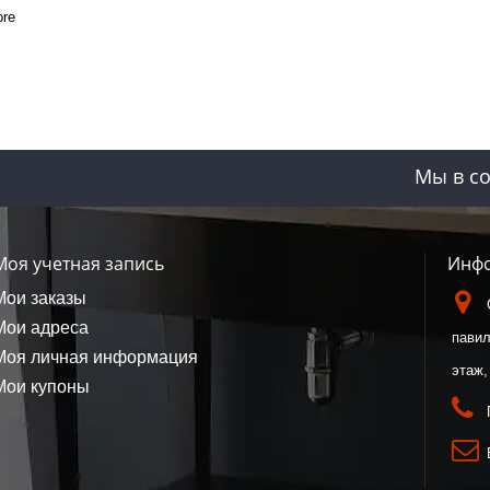
ore
Мы в со
Моя учетная запись
Инфо
Мои заказы
Мои адреса
павил
Моя личная информация
этаж,
Мои купоны