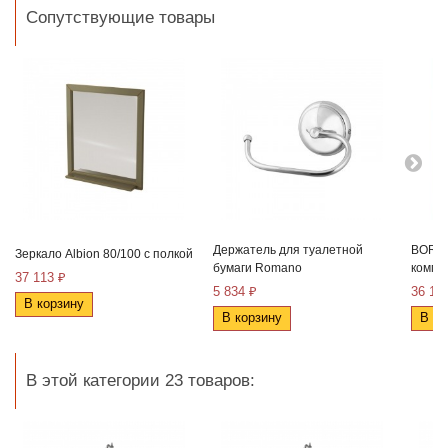
Сопутствующие товары
Держатель для туалетной
BORGO
Зеркало Albion 80/100 с полкой
бумаги Romano
компле
37 113 ₽
5 834 ₽
36 10
В корзину
В корзину
В ко
В этой категории 23 товаров: