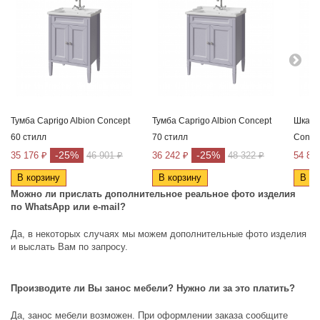
Тумба Caprigo Albion Concept
Тумба Caprigo Albion Concept
Шкаф-
60 стилл
70 стилл
Concep
-25%
-25%
35 176 ₽
46 901 ₽
36 242 ₽
48 322 ₽
54 89
В корзину
В корзину
В ко
Можно ли прислать дополнительное реальное фото изделия
по
WhatsApp
или
e
-
mail
?
Да, в некоторых случаях мы можем дополнительные фото изделия
и выслать Вам по запросу.
Производите ли Вы занос мебели? Нужно ли за это платить?
Да, занос мебели возможен. При оформлении заказа сообщите