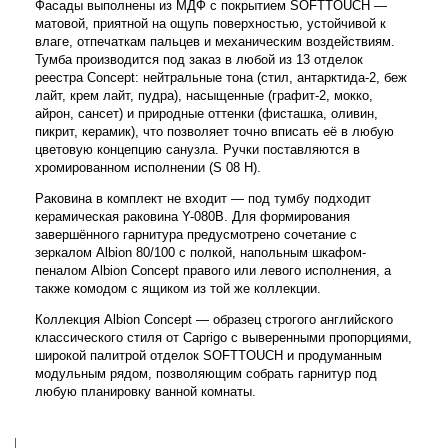
Фасады выполнены из МДФ с покрытием SOFTTOUCH —
матовой, приятной на ощупь поверхностью, устойчивой к
влаге, отпечаткам пальцев и механическим воздействиям.
Тумба производится под заказ в любой из 13 отделок
реестра Concept: нейтральные тона (стил, антарктида-2, беж
лайт, крем лайт, пудра), насыщенные (графит-2, мокко,
айрон, сансет) и природные оттенки (фисташка, оливин,
пикрит, керамик), что позволяет точно вписать её в любую
цветовую концепцию санузла. Ручки поставляются в
хромированном исполнении (S 08 H).
Раковина в комплект не входит — под тумбу подходит
керамическая раковина Y-080B. Для формирования
завершённого гарнитура предусмотрено сочетание с
зеркалом Albion 80/100 с полкой, напольным шкафом-
пеналом Albion Concept правого или левого исполнения, а
также комодом с ящиком из той же коллекции.
Коллекция Albion Concept — образец строгого английского
классического стиля от Caprigo с выверенными пропорциями,
широкой палитрой отделок SOFTTOUCH и продуманным
модульным рядом, позволяющим собрать гарнитур под
любую планировку ванной комнаты.