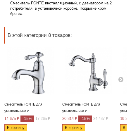
Cмеситель FONTE инсталляционный, с девиатором на 2
потребителя, в установочной коробке. Покрытие хром,
бронза.
В этой категории 8 товаров:
Cмеситель FONTE для
Смеситель FONTE для
Смеси
умывальника с...
умывальника с...
умывал
-15%
-15%
14 675 ₽
17 265 ₽
20 814 ₽
24 487 ₽
19 35
В корзину
В корзину
В ко