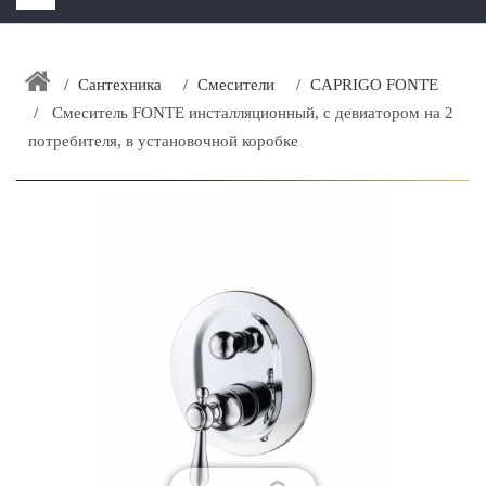
HOME
+
Сантехника
Смесители
CAPRIGO FONTE
ЗАКАЗАТЬ РАСЧЕТ КУХНИ CAPRIGO
Cмеситель FONTE инсталляционный, с девиатором на 2
+
ИНТЕРЬЕРНАЯ МЕБЕЛЬ
потребителя, в установочной коробке
+
КАТАЛОГ МЕБЕЛИ ДЛЯ ВАННОЙ КОМНАТЫ
+
САНТЕХНИКА
ДОСТАВКА И ВОЗВРАТ
КОНТАКТЫ
+
РАСПРОДАЖА