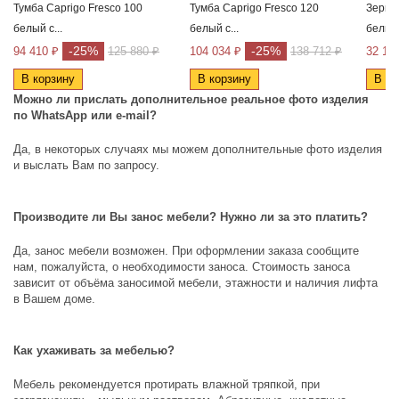
Тумба Caprigo Fresco 100
Тумба Caprigo Fresco 120
Зеркал
белый с...
белый с...
белый 
-25%
-25%
94 410 ₽
125 880 ₽
104 034 ₽
138 712 ₽
32 12
В корзину
В корзину
В ко
Можно ли прислать дополнительное реальное фото изделия
по
WhatsApp
или
e
-
mail
?
Да, в некоторых случаях мы можем дополнительные фото изделия
и выслать Вам по запросу.
Производите ли Вы занос мебели? Нужно ли за это платить?
Да, занос мебели возможен. При оформлении заказа сообщите
нам, пожалуйста, о необходимости заноса. Стоимость заноса
зависит от объёма заносимой мебели, этажности и наличия лифта
в Вашем доме.
Как ухаживать за мебелью?
Мебель рекомендуется протирать влажной тряпкой, при