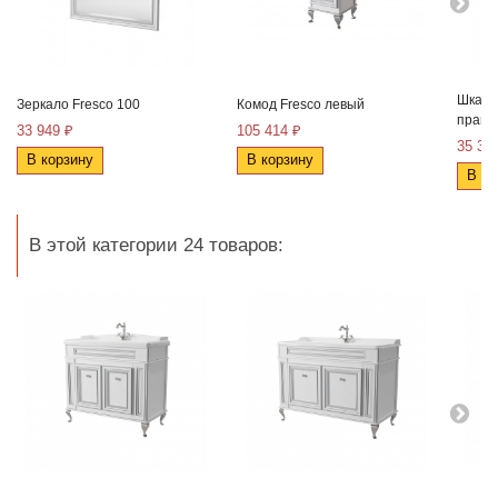
Шкаф 
Зеркало Fresco 100
Комод Fresco левый
правы
33 949 ₽
105 414 ₽
35 37
В корзину
В корзину
В ко
В этой категории 24 товаров: