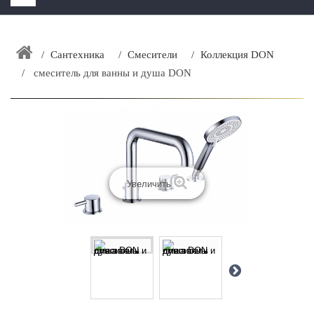
HOME
+
Сантехника
Смесители
Коллекция DON
ЗАКАЗАТЬ РАСЧЕТ КУХНИ CAPRIGO
смеситель для ванны и душа DON
+
ИНТЕРЬЕРНАЯ МЕБЕЛЬ
+
КАТАЛОГ МЕБЕЛИ ДЛЯ ВАННОЙ КОМНАТЫ
+
САНТЕХНИКА
ДОСТАВКА И ВОЗВРАТ
Увеличить
КОНТАКТЫ
+
РАСПРОДАЖА