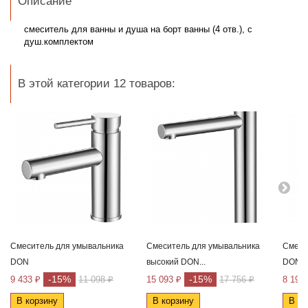
Описание
смеситель для ванны и душа
на борт ванны (4 отв.), с
душ.комплектом
В этой категории 12 товаров:
Смеситель для умывальника
Cмеситель для умывальника
Cмеси
DON
высокий DON...
DON
-15%
-15%
9 433 ₽
11 098 ₽
15 093 ₽
17 756 ₽
8 191
В корзину
В корзину
В ко