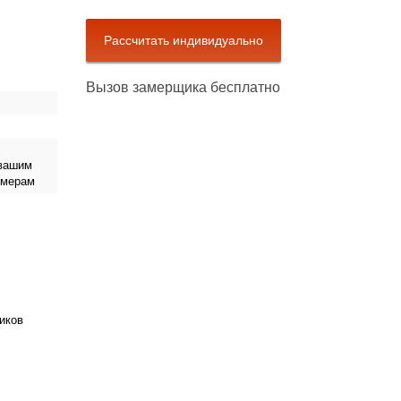
Вызов замерщика бесплатно
 вашим
змерам
иков