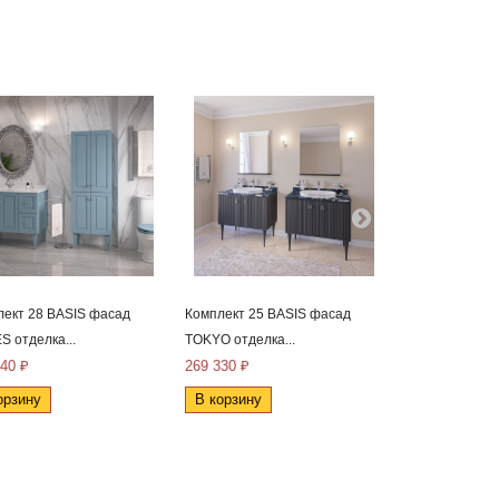
лект 28 BASIS фасад
Комплект 25 BASIS фасад
Комплект 2 BA
 отделка...
TOKYO отделка...
Novara
640 ₽
269 330 ₽
189 550 ₽
орзину
В корзину
В корзину