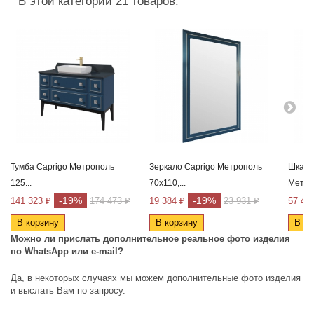
В этой категории 21 товаров:
Тумба Caprigo Метрополь
Зеркало Caprigo Метрополь
Шкаф-
125...
70х110,...
Метроп
-19%
-19%
141 323 ₽
174 473 ₽
19 384 ₽
23 931 ₽
57 41
В корзину
В корзину
В ко
Можно ли прислать дополнительное реальное фото изделия
по
WhatsApp
или
e
-
mail
?
Да, в некоторых случаях мы можем дополнительные фото изделия
и выслать Вам по запросу.