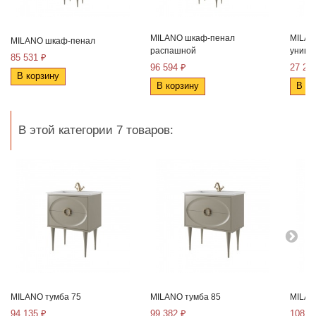
MILANO шкаф-пенал
MILAN
MILANO шкаф-пенал
распашной
униве
85 531 ₽
96 594 ₽
27 24
В корзину
В корзину
В ко
В этой категории 7 товаров:
MILANO тумба 75
MILANO тумба 85
MILAN
94 135 ₽
99 382 ₽
108 4