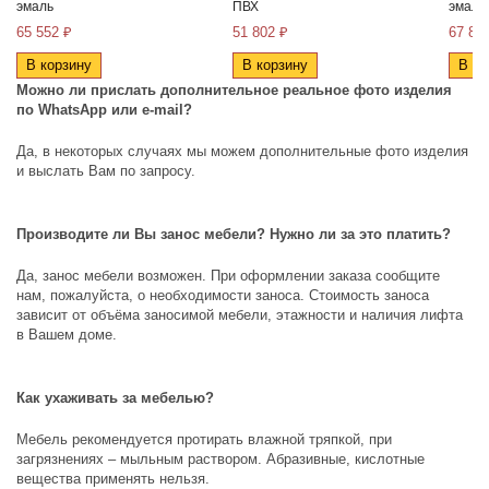
эмаль
ПВХ
эмаль
65 552 ₽
51 802 ₽
67 88
В корзину
В корзину
В ко
Можно ли прислать дополнительное реальное фото изделия
по
WhatsApp
или
e
-
mail
?
Да, в некоторых случаях мы можем дополнительные фото изделия
и выслать Вам по запросу.
Производите ли Вы занос мебели? Нужно ли за это платить?
Да, занос мебели возможен. При оформлении заказа сообщите
нам, пожалуйста, о необходимости заноса. Стоимость заноса
зависит от объёма заносимой мебели, этажности и наличия лифта
в Вашем доме.
Как ухаживать за мебелью?
Мебель рекомендуется протирать влажной тряпкой, при
загрязнениях – мыльным раствором. Абразивные, кислотные
вещества применять нельзя.