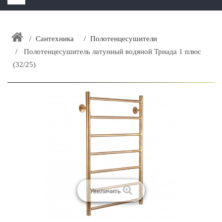
HOME
+
Сантехника
Полотенцесушители
ЗАКАЗАТЬ РАСЧЕТ КУХНИ CAPRIGO
Полотенцесушитель латунный водяной Триада 1 плюс
+
ИНТЕРЬЕРНАЯ МЕБЕЛЬ
(32/25)
+
КАТАЛОГ МЕБЕЛИ ДЛЯ ВАННОЙ КОМНАТЫ
+
САНТЕХНИКА
ДОСТАВКА И ВОЗВРАТ
КОНТАКТЫ
+
РАСПРОДАЖА
Увеличить