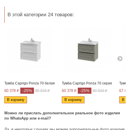
В этой категории 24 товаров:
Тумба Caprigo Ponza 70 белая
Тумба Caprigo Ponza 70 серая
Тумба
-25%
-25%
60 378 ₽
80 504 ₽
60 378 ₽
80 504 ₽
67 48
В корзину
В корзину
В ко
Можно ли прислать дополнительное реальное фото изделия
по
WhatsApp
или
e
-
mail
?
Да, в некоторых случаях мы можем дополнительные фото изделия