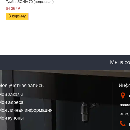
Тумба ISCHIA 70 (подвесная)
64 367 ₽
В корзину
Мы в со
Моя учетная запись
Инфо
Мои заказы
Мои адреса
павил
Моя личная информация
этаж,
Мои купоны