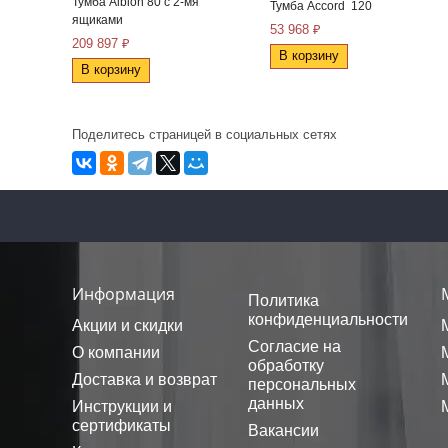
Тумба Albion 80 с 2-мя
Тумба Accord 120
ящиками
53 968 ₽
209 897 ₽
В корзину
В корзину
Поделитесь страницей в социальных сетях
Информация
Политика
конфиденциальности
Акции и скидки
Согласие на
О компании
обработку
Доставка и возврат
персональных
данных
Инструкции и
сертификаты
Вакансии