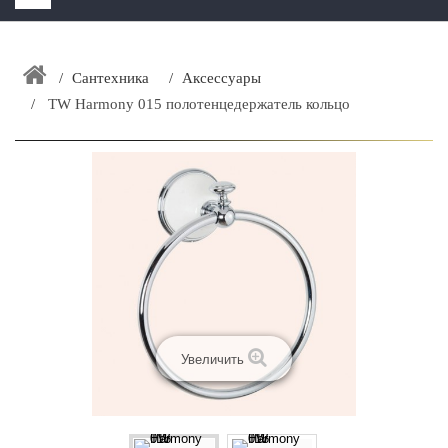
HOME
+
Сантехника
Аксессуары
ЗАКАЗАТЬ РАСЧЕТ КУХНИ CAPRIGO
TW Harmony 015 полотенцедержатель кольцо
+
ИНТЕРЬЕРНАЯ МЕБЕЛЬ
+
КАТАЛОГ МЕБЕЛИ ДЛЯ ВАННОЙ КОМНАТЫ
+
САНТЕХНИКА
ДОСТАВКА И ВОЗВРАТ
КОНТАКТЫ
+
РАСПРОДАЖА
Увеличить