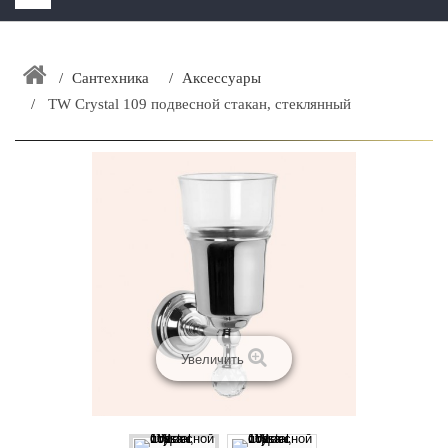
HOME
+
Сантехника
Аксессуары
ЗАКАЗАТЬ РАСЧЕТ КУХНИ CAPRIGO
TW Crystal 109 подвесной cтакан, стеклянный
+
ИНТЕРЬЕРНАЯ МЕБЕЛЬ
+
КАТАЛОГ МЕБЕЛИ ДЛЯ ВАННОЙ КОМНАТЫ
+
САНТЕХНИКА
ДОСТАВКА И ВОЗВРАТ
КОНТАКТЫ
+
РАСПРОДАЖА
Увеличить