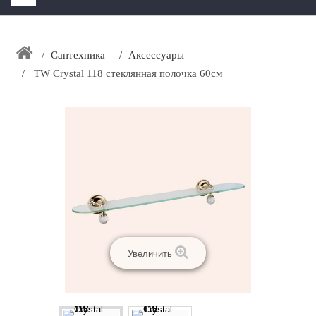
HOME
+
Сантехника
Аксессуары
ЗАКАЗАТЬ РАСЧЕТ КУХНИ CAPRIGO
TW Crystal 118 стеклянная полочка 60см
+
ИНТЕРЬЕРНАЯ МЕБЕЛЬ
+
КАТАЛОГ МЕБЕЛИ ДЛЯ ВАННОЙ КОМНАТЫ
+
САНТЕХНИКА
ДОСТАВКА И ВОЗВРАТ
КОНТАКТЫ
+
РАСПРОДАЖА
Увеличить