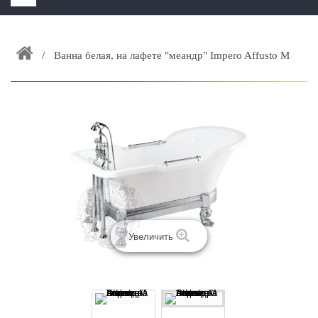
HOME
+
Ванна белая, на лафете "меандр" Impero Affusto M
ЗАКАЗАТЬ РАСЧЕТ КУХНИ CAPRIGO
+
ИНТЕРЬЕРНАЯ МЕБЕЛЬ
+
КАТАЛОГ МЕБЕЛИ ДЛЯ ВАННОЙ КОМНАТЫ
+
САНТЕХНИКА
ДОСТАВКА И ВОЗВРАТ
КОНТАКТЫ
+
РАСПРОДАЖА
Увеличить