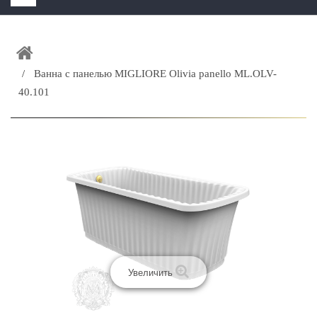
HOME
+
ЗАКАЗАТЬ РАСЧЕТ КУХНИ CAPRIGO
Ванна с панелью MIGLIORE Olivia panello ML.OLV-
+
ИНТЕРЬЕРНАЯ МЕБЕЛЬ
40.101
+
КАТАЛОГ МЕБЕЛИ ДЛЯ ВАННОЙ КОМНАТЫ
+
САНТЕХНИКА
ДОСТАВКА И ВОЗВРАТ
КОНТАКТЫ
+
РАСПРОДАЖА
Увеличить