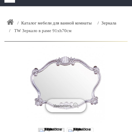
HOME
+
Каталог мебели для ванной комнаты
Зеркала
ЗАКАЗАТЬ РАСЧЕТ КУХНИ CAPRIGO
TW Зеркало в раме 91хh70см
+
ИНТЕРЬЕРНАЯ МЕБЕЛЬ
+
КАТАЛОГ МЕБЕЛИ ДЛЯ ВАННОЙ КОМНАТЫ
+
САНТЕХНИКА
ДОСТАВКА И ВОЗВРАТ
КОНТАКТЫ
+
РАСПРОДАЖА
Увеличить