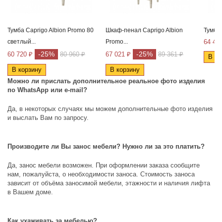
Тумба Caprigo Albion Promo 80
Шкаф-пенал Caprigo Albion
Тумба
светлый...
Promo...
64 45
-25%
-25%
60 720 ₽
80 960 ₽
67 021 ₽
89 361 ₽
В ко
В корзину
В корзину
Можно ли прислать дополнительное реальное фото изделия
по
WhatsApp
или
e
-
mail
?
Да, в некоторых случаях мы можем дополнительные фото изделия
и выслать Вам по запросу.
Производите ли Вы занос мебели? Нужно ли за это платить?
Да, занос мебели возможен. При оформлении заказа сообщите
нам, пожалуйста, о необходимости заноса. Стоимость заноса
зависит от объёма заносимой мебели, этажности и наличия лифта
в Вашем доме.
Как ухаживать за мебелью?