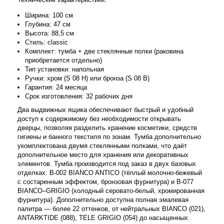
Ширина: 100 см
Глубина: 47 см
Высота: 88,5 см
Стиль: classic
Комплект: тумба + две стеклянные полки (раковина
приобретается отдельно)
Тип установки: напольная
Ручки: хром (S 08 H) или бронза (S 08 B)
Гарантия: 24 месяца
Срок изготовления: 32 рабочих дня
Два выдвижных ящика обеспечивают быстрый и удобный
доступ к содержимому без необходимости открывать
дверцы, позволяя разделить хранение косметики, средств
гигиены и банного текстиля по зонам. Тумба дополнительно
укомплектована двумя стеклянными полками, что даёт
дополнительное место для хранения или декоративных
элементов. Тумба производится под заказ в двух базовых
отделках: B-002 BIANCO ANTICO (тёплый молочно-бежевый
с состаренным эффектом, бронзовая фурнитура) и B-077
BIANCO–GRIGIO (холодный серовато-белый, хромированная
фурнитура). Дополнительно доступна полная эмалевая
палитра — более 22 оттенков, от нейтральных BIANCO (021),
ANTARKTIDE (088), TELE GRIGIO (054) до насыщенных