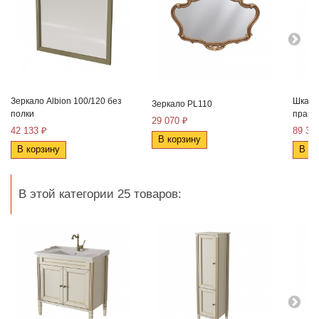
Зеркало Albion 100/120 без
Шкаф-
Зеркало PL110
полки
правы
29 070 ₽
42 133 ₽
89 36
В корзину
В корзину
В ко
В этой категории 25 товаров: