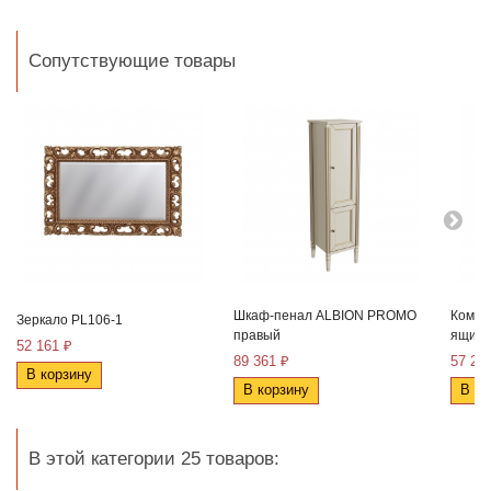
Сопутствующие товары
Шкаф-пенал ALBION PROMO
Комод
Зеркало PL106-1
правый
ящика
52 161 ₽
89 361 ₽
57 25
В корзину
В корзину
В ко
В этой категории 25 товаров: