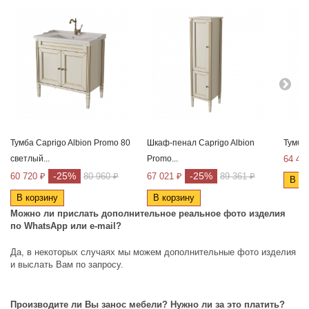
Тумба Caprigo Albion Promo 80
Шкаф-пенал Caprigo Albion
Тумба
светлый...
Promo...
64 45
-25%
-25%
60 720 ₽
80 960 ₽
67 021 ₽
89 361 ₽
В ко
В корзину
В корзину
Можно ли прислать дополнительное реальное фото изделия
по
WhatsApp
или
e
-
mail
?
Да, в некоторых случаях мы можем дополнительные фото изделия
и выслать Вам по запросу.
Производите ли Вы занос мебели? Нужно ли за это платить?