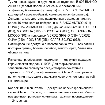
Тумба производится в двух базовых отделках: B-002 BIANCO
ANTICO (тёплый молочно-бежевый с состаренным
эффектом, бронзовая фурнитура) и B-077 BIANCO–GRIGIO
(холодный серовато-белый, хромированная фурнитура).
Дополнительно доступна расширенная эмалевая палитра —
более 16 оттенков: от нейтральных BIANCO ANTICO (011),
OLIVA (015), ANTARKTIDE (103) до насыщенных BLU LUCIDO
(061), MAGNOLIA (082), CIOCCOLATA (083), OCEANIA (089),
MOCCO (101) и природных VERDE GRIGIO (039), VERDE
OLIVA (040), POLVERE (056), CAFFÈ SCURO (072).
Патинирование доступно в восьми вариантах — без патины,
протирка граней, бронза, серебро, золото, орех, белая или
чёрная патина.
Раковина приобретается отдельно — под тумбу подходит
керамическая модель Y-100B. Для формирования
завершённого гарнитура предусмотрено сочетание с
зеркалом PL106-1, шкафом-пеналом Albion Promo правого
исполнения и комодом с ящиками левого исполнения из той
же коллекции.
Коллекция Albion Promo — доступная версия флагманской
серии Albion от Caprigo, сохраняющая классический облик и
выверенные пропорции оригинала. Гарантия производителя
— 24 месяца.