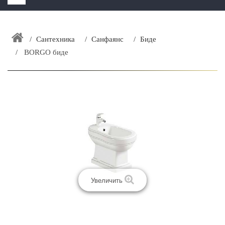
HOME
+
Сантехника
Санфаянс
Биде
ЗАКАЗАТЬ РАСЧЕТ КУХНИ CAPRIGO
BORGO биде
+
ИНТЕРЬЕРНАЯ МЕБЕЛЬ
+
КАТАЛОГ МЕБЕЛИ ДЛЯ ВАННОЙ КОМНАТЫ
+
САНТЕХНИКА
ДОСТАВКА И ВОЗВРАТ
КОНТАКТЫ
+
РАСПРОДАЖА
Увеличить