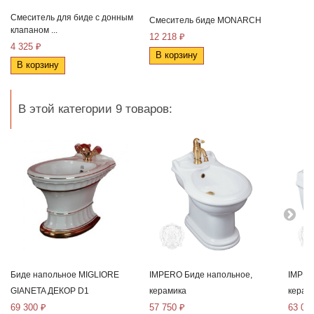
Смеситель для биде с донным
Смеситель биде MONARCH
клапаном ...
12 218 ₽
4 325 ₽
В корзину
В корзину
В этой категории 9 товаров:
Биде напольное MIGLIORE
IMPERO Биде напольное,
IMPER
GIANETA ДЕКОР D1
керамика
керам
69 300 ₽
57 750 ₽
63 00