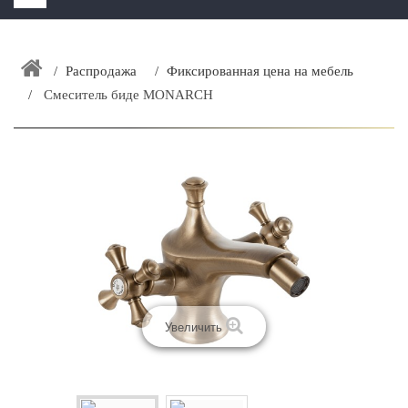
HOME
+
Распродажа
Фиксированная цена на мебель
ЗАКАЗАТЬ РАСЧЕТ КУХНИ CAPRIGO
Смеситель биде MONARCH
+
ИНТЕРЬЕРНАЯ МЕБЕЛЬ
+
КАТАЛОГ МЕБЕЛИ ДЛЯ ВАННОЙ КОМНАТЫ
+
САНТЕХНИКА
ДОСТАВКА И ВОЗВРАТ
КОНТАКТЫ
+
РАСПРОДАЖА
Увеличить