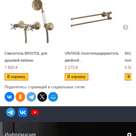
Смеситель BRISTOL для
VINTAGE полотенцедержатель
6616 
душевой кабины
двойной...
полот
7 820 ₽
2 273 ₽
5 933
В корзину
В корзину
В ко
Поделитесь страницей в социальных сетях
Информация