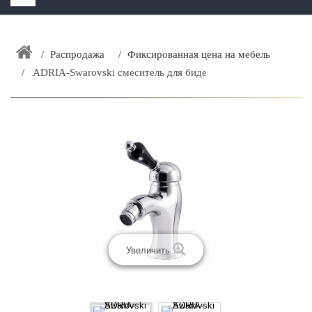
HOME
+
Распродажа
Фиксированная цена на мебель
ЗАКАЗАТЬ РАСЧЕТ КУХНИ CAPRIGO
ADRIA-Swarovski смеситель для биде
+
ИНТЕРЬЕРНАЯ МЕБЕЛЬ
+
КАТАЛОГ МЕБЕЛИ ДЛЯ ВАННОЙ КОМНАТЫ
+
САНТЕХНИКА
ДОСТАВКА И ВОЗВРАТ
КОНТАКТЫ
+
РАСПРОДАЖА
Увеличить