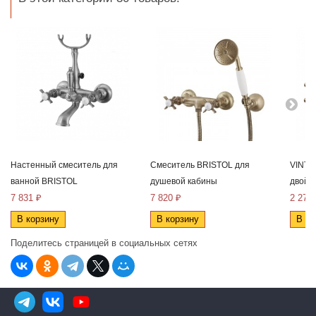
Настенный смеситель для
Смеситель BRISTOL для
VINTA
ванной BRISTOL
душевой кабины
двойно
7 831 ₽
7 820 ₽
2 273
В корзину
В корзину
В ко
Поделитесь страницей в социальных сетях