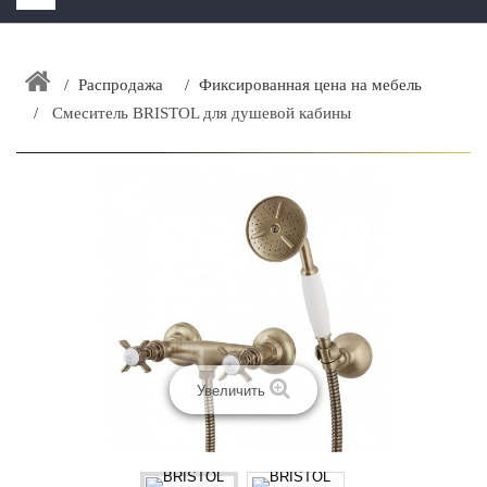
HOME
+
Распродажа
Фиксированная цена на мебель
ЗАКАЗАТЬ РАСЧЕТ КУХНИ CAPRIGO
Смеситель BRISTOL для душевой кабины
+
ИНТЕРЬЕРНАЯ МЕБЕЛЬ
+
КАТАЛОГ МЕБЕЛИ ДЛЯ ВАННОЙ КОМНАТЫ
+
САНТЕХНИКА
ДОСТАВКА И ВОЗВРАТ
КОНТАКТЫ
+
РАСПРОДАЖА
Увеличить