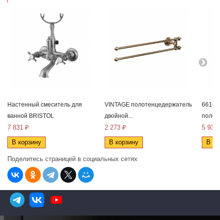
Настенный смеситель для
VINTAGE полотенцедержатель
6616 
ванной BRISTOL
двойной...
полот
7 831 ₽
2 273 ₽
5 933
В корзину
В корзину
В ко
Поделитесь страницей в социальных сетях